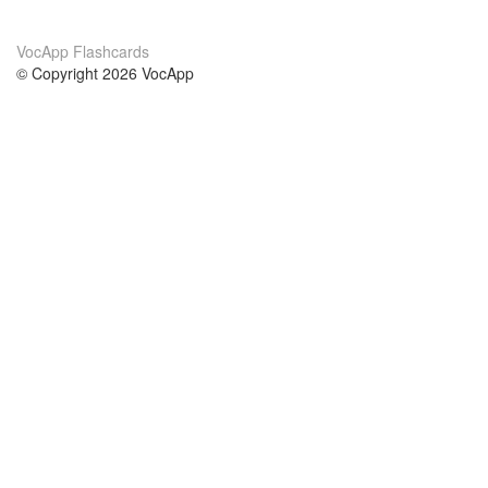
VocApp Flashcards
© Copyright 2026 VocApp
02-798 Mielczarskiego 8/58
Warsaw, Poland (EU)
About Us
Conditions
our team
100% guarantee
Blog
privacy policy
terms
Contact
GDPR
contact
Courses
Help