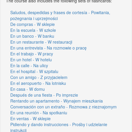
The course also includes the following sets of flashcards:
Saludos, despedidas y frases de cortesía - Powitania,
pożegnania i uprzejmości
De compras - W sklepie
En la escuela - W szkole
En un banco - W banku
En un restaurante - W restauracji
En una entrevista - Na rozmowie o pracę
En el trabajo - W pracy
En un hotel - W hotelu
En la calle - Na ulicy
En el hospital - W szpitalu
Con un amigo - Z przyjacielem
En el aeropuerto - Na lotnisku
En casa - W domu
Después de una fiesta - Po imprezie
Rentando un apartamento - Wynajem mieszkania
Conversación con un extraño - Rozmowa z nieznajomym
En una reunión - Na spotkaniu
En ventas - W sklepie
Pidiendo y dando instrucciones - Prośby i udzielanie
instrukcji