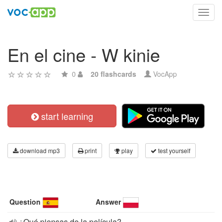
Toggl
navig
En el cine - W kinie
0
20 flashcards
VocApp
start learning
download mp3
print
play
test yourself
Question
Answer
¿Qué piensas de la película?