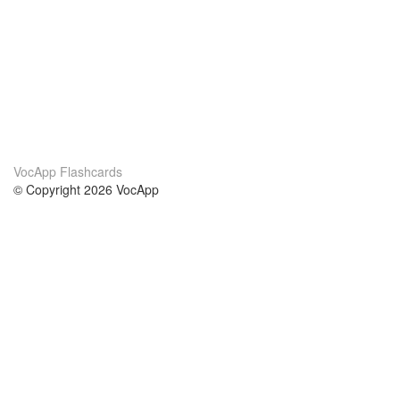
VocApp Flashcards
© Copyright 2026 VocApp
02-798 Mielczarskiego 8/58
Warsaw, Poland (EU)