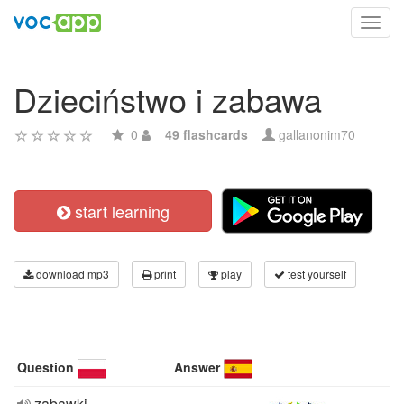
Toggl
navig
Dzieciństwo i zabawa
0
49 flashcards
gallanonim70
start learning
download mp3
print
play
test yourself
Question
Answer
zabawki