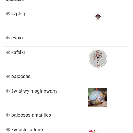
szpieg
espía
kafelki
baldosas
świat wyimaginowany
baldosas amarillos
zwrócić fortunę