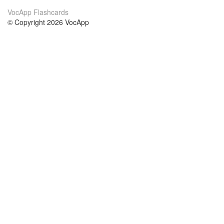
VocApp Flashcards
© Copyright 2026 VocApp
02-798 Mielczarskiego 8/58
Warsaw, Poland (EU)
About Us
Conditions
our team
100% guarantee
Blog
privacy policy
terms
Contact
GDPR
contact
Courses
Help
Learn German
Frequently asked questions