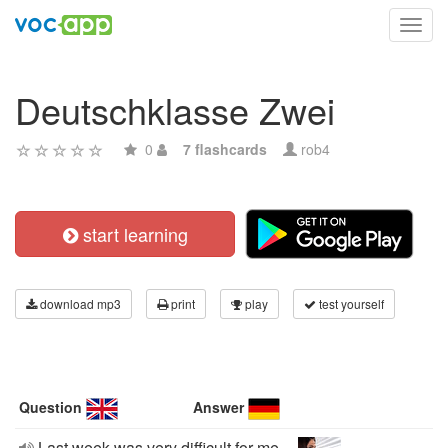
Toggl
navig
Deutschklasse Zwei
0
7 flashcards
rob4
start learning
download mp3
print
play
test yourself
Question
Answer
Last week was very difficult for me.