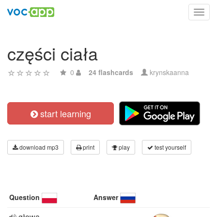
Toggl
navig
części ciała
0
24 flashcards
krynskaanna
start learning
download mp3
print
play
test yourself
Question
Answer
głowa