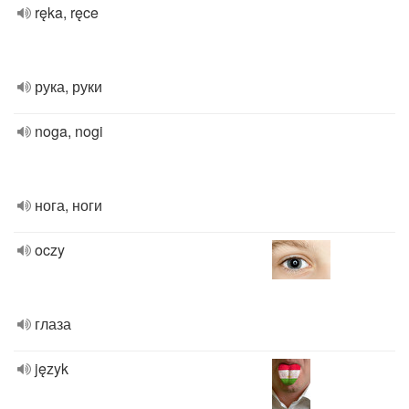
ręka, ręce
рука, руки
noga, nogi
нога, ноги
oczy
глаза
język