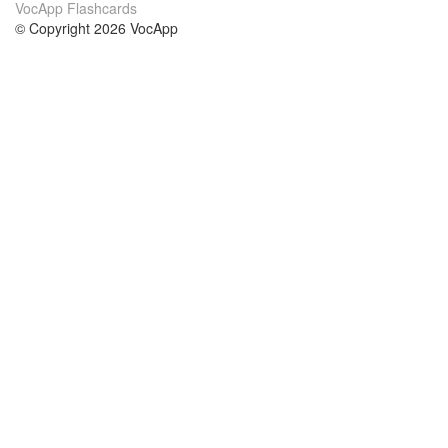
VocApp Flashcards
© Copyright 2026 VocApp
02-798 Mielczarskiego 8/58
Warsaw, Poland (EU)
About Us
Conditions
our team
100% guarantee
Blog
privacy policy
terms
Contact
GDPR
contact
Courses
Help
Learn German
Frequently asked questions
Learn Spanish