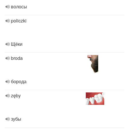
волосы
policzki
Щёки
broda
борода
zęby
зубы