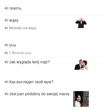
локоть
wąsy
Wołodia ma wąsy.
усы
У Володи усы.
Jak wygląda twój mąż?
Как выглядит твой муж?
Jest pan podobny do swojej mamy