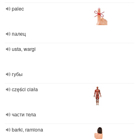
palec
палец
usta, wargi
губы
części ciała
части тела
barki, ramiona