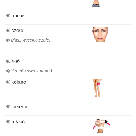
плечи
czoło
Masz wysokie czoło.
лоб
У тебя высокий лоб.
kolano
колено
łokieć