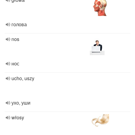
голова
nos
нос
ucho, uszy
ухo, уши
włosy