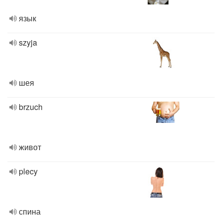
язык
szyja
шея
brzuch
живот
plecy
спина