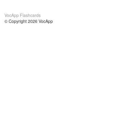
VocApp Flashcards
© Copyright 2026 VocApp
02-798 Mielczarskiego 8/58
Warsaw, Poland (EU)
About Us
Conditions
our team
100% guarantee
Blog
privacy policy
terms
Contact
GDPR
contact
Courses
Help