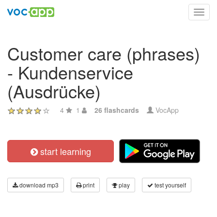
Toggl
navig
Customer care (phrases)
- Kundenservice
(Ausdrücke)
4
1
26 flashcards
VocApp
start learning
download mp3
print
play
test yourself