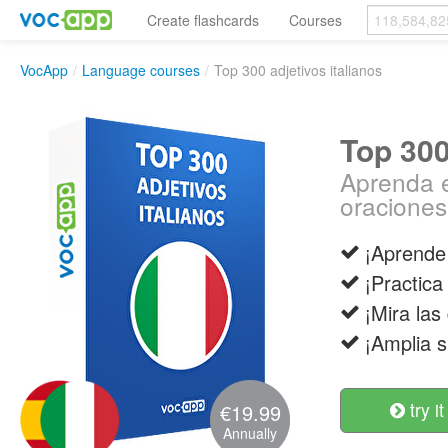
Create flashcards
Courses
VocApp
/
Language courses
/
Top 300 adjetivos italianos
Top 300
Aprenda e
oraciones 
¡Aprende
¡Practica
¡Mira las 
¡Amplia s
try it
€19.99
Annually