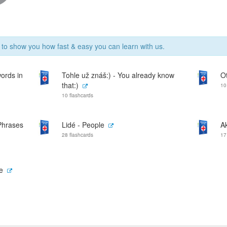
o show you how fast & easy you can learn with us.
ords in
Tohle už znáš:) - You already know
O
that:)
10
10 flashcards
 Phrases
Lidé - People
Ak
28 flashcards
17
e