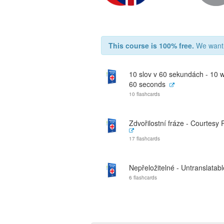
This course is 100% free.
We want t
10 slov v 60 sekundách - 10 w
60 seconds
10 flashcards
Zdvořilostní fráze - Courtesy
17 flashcards
Nepřeložitelné - Untranslatabl
6 flashcards