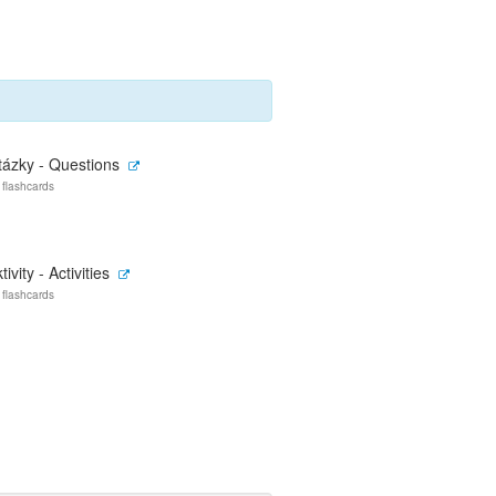
tázky - Questions
 flashcards
tivity - Activities
 flashcards