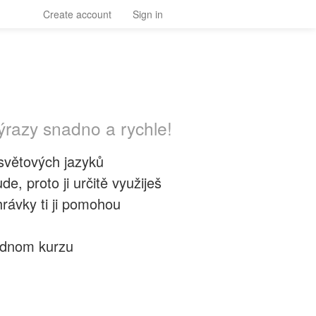
Create account
Sign in
ýrazy snadno a rychle!
 světových jazyků
e, proto ji určitě využiješ
hrávky ti ji pomohou
jednom kurzu