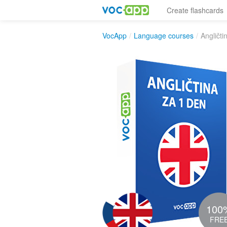
Create flashcards
VocApp
/
Language courses
/
Angličti
100
FRE