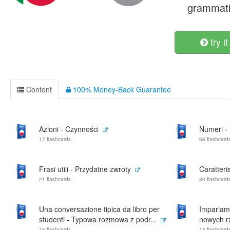
grammati
try it
Content
100% Money-Back Guarantee
Azioni - Czynności
Numeri - 
17 flashcards
66 flashcard
Frasi utili - Przydatne zwroty
Caratteri
21 flashcards
30 flashcard
Una conversazione tipica da libro per
Impariam
studenti - Typowa rozmowa z podr...
nowych r
15 flashcards
15 flashcard