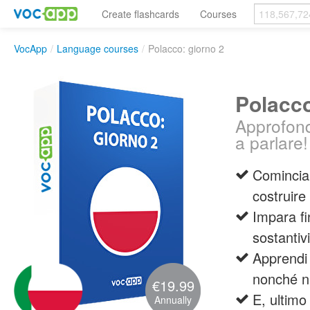
Create flashcards
Courses
VocApp
/
Language courses
/
Polacco: giorno 2
Polacco
Approfondi
a parlare!
Comincia
costruire 
Impara fi
sostantivi
Apprendi 
nonché nu
€19.99
E, ultim
Annually