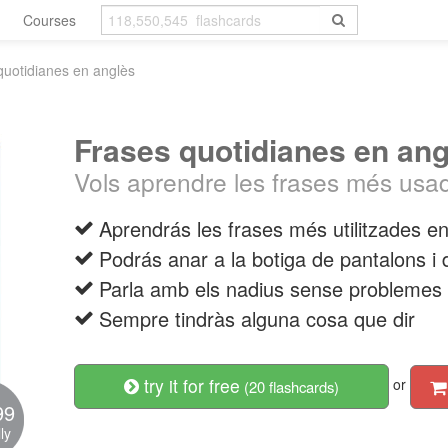
Courses
quotidianes en anglès
Frases quotidianes en ang
Vols aprendre les frases més usa
Aprendrás les frases més utilitzades en
Podrás anar a la botiga de pantalons i d
Parla amb els nadius sense problemes
Sempre tindràs alguna cosa que dir
try it for free
or
(20 flashcards)
99
ly