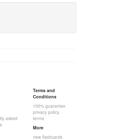
Terms and
Conditions
100% guarantee
privacy policy
tly asked
terms
ns
More
new flashcards