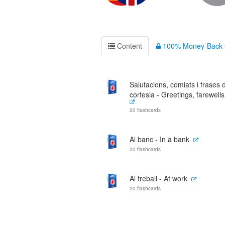
Content
100% Money-Back 
Salutacions, comiats i frases 
cortesia - Greetings, farewells
20 flashcards
Al banc - In a bank
20 flashcards
Al treball - At work
20 flashcards