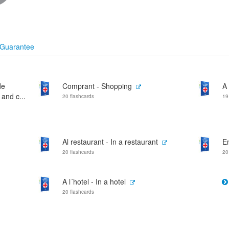
Guarantee
de
Comprant - Shopping
A 
 and c...
20 flashcards
19
Al restaurant - In a restaurant
En
20 flashcards
20
A l´hotel - In a hotel
20 flashcards