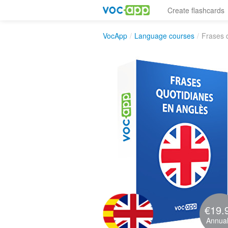
Create flashcards
VocApp
/
Language courses
/
Frases 
€19.
Annual