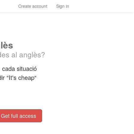
Create account
Sign in
lès
des al anglès?
 cada situació
ir “It's cheap“
Get full access