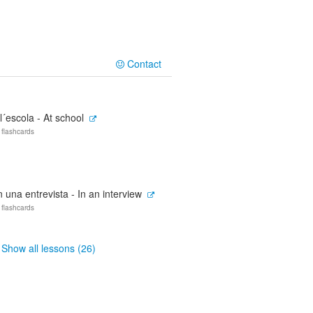
Contact
l´escola - At school
 flashcards
 una entrevista - In an interview
 flashcards
Show all lessons (26)