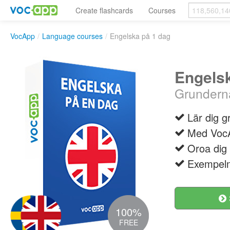
Create flashcards
Courses
VocApp
/
Language courses
/
Engelska på 1 dag
Engelsk
Grunderna
Lär dig g
Med VocAp
Oroa dig 
Exempelm
100%
FREE