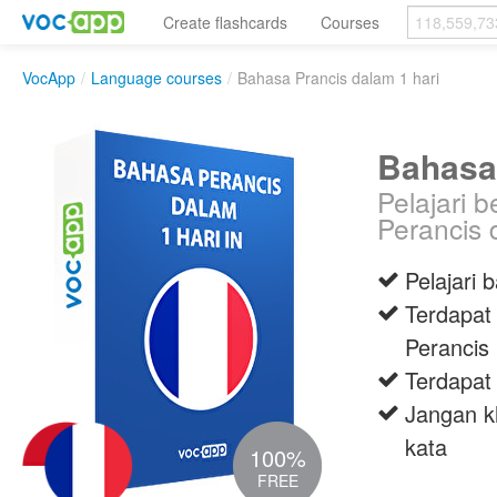
Create flashcards
Courses
VocApp
/
Language courses
/
Bahasa Prancis dalam 1 hari
Bahasa 
Pelajari 
Perancis
Pelajari
Terdapat 
Perancis
Terdapat
Jangan kh
kata
100%
FREE