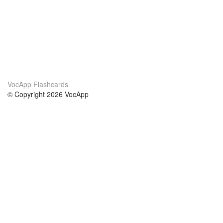
VocApp Flashcards
© Copyright 2026 VocApp
02-798 Mielczarskiego 8/58
Warsaw, Poland (EU)
About Us
Conditions