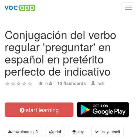
Toggl
navig
Conjugación del verbo
regular 'preguntar' en
español en pretérito
perfecto de indicativo
0
10 flashcards
lack
start learning
download mp3
print
play
test yourself