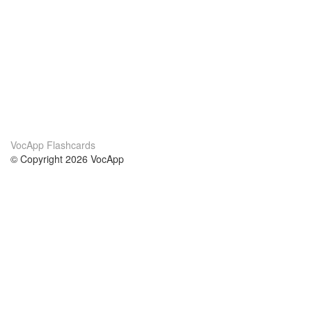
VocApp Flashcards
© Copyright 2026 VocApp
02-798 Mielczarskiego 8/58
Warsaw, Poland (EU)