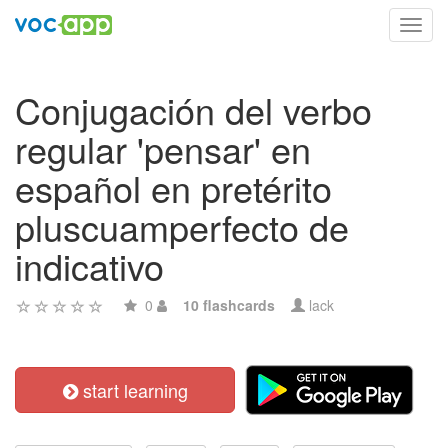
Toggl
navig
Conjugación del verbo
regular 'pensar' en
español en pretérito
pluscuamperfecto de
indicativo
0
10 flashcards
lack
start learning