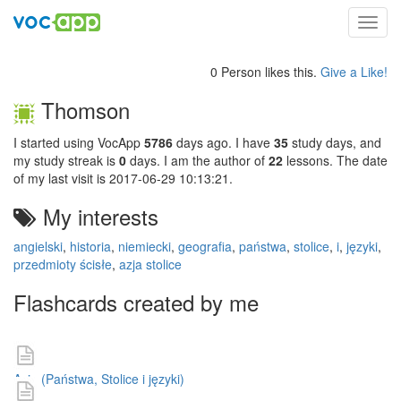
Toggl
navig
0 Person likes this.
Give a Like!
Thomson
I started using VocApp
5786
days ago. I have
35
study days, and
my study streak is
0
days. I am the author of
22
lessons. The date
of my last visit is 2017-06-29 10:13:21.
My interests
angielski
,
historia
,
niemiecki
,
geografia
,
państwa
,
stolice
,
i
,
języki
,
przedmioty ścisłe
,
azja stolice
Flashcards created by me
Azja (Państwa, Stolice i języki)