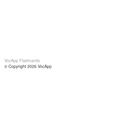
VocApp Flashcards
© Copyright 2026 VocApp
02-798 Mielczarskiego 8/58
Warsaw, Poland (EU)