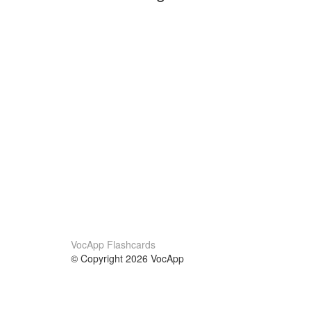
VocApp Flashcards
© Copyright 2026 VocApp
02-798 Mielczarskiego 8/58
Warsaw, Poland (EU)