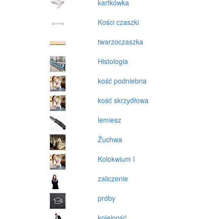
kartkówka
Kości czaszki
twarzoczaszka
Histologia
kość podniebna
kość skrzydłowa
lemiesz
Żuchwa
Kolokwium I
zaliczenie
próby
kolejność