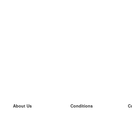
About Us
Conditions
C
our team
100% guarantee
L
Blog
privacy policy
L
terms
L
Contact
GDPR
L