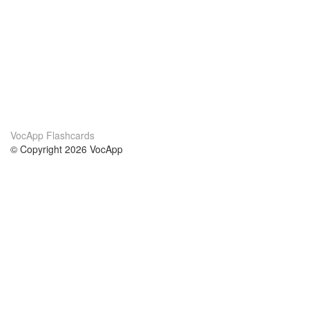
VocApp Flashcards
© Copyright 2026 VocApp
02-798 Mielczarskiego 8/58
Warsaw, Poland (EU)