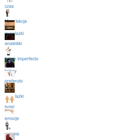
czas
Moja lekcja
wynalazki
angielski
futuro imperfecto
kolory
preferuto
wynalazki
hotel
emocje
pytania