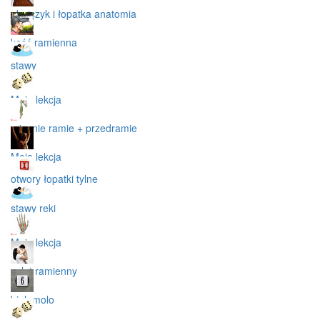
obojczyk i łopatka anatomia
kość ramienna
stawy
Moja lekcja
miesnie ramie + przedramie
Moja lekcja
otwory łopatki tylne
stawy reki
Moja lekcja
splot ramienny
biolomolo