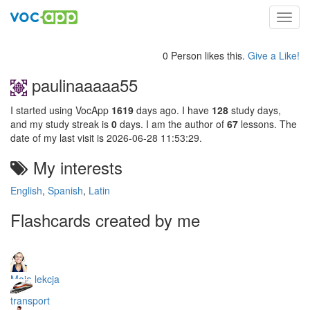
Toggl
navig
0 Person likes this.
Give a Like!
paulinaaaaa55
I started using VocApp
1619
days ago. I have
128
study days,
and my study streak is
0
days. I am the author of
67
lessons. The
date of my last visit is 2026-06-28 11:53:29.
My interests
English
,
Spanish
,
Latin
Flashcards created by me
Moja lekcja
transport