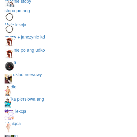
mięśnie stopy
stopa po ang
Moja lekcja
nerwy + janczynie kd
miesnie po ang udko
nozka
ang uklad nerwowy
cardio
klatka piersiowa ang
Moja lekcja
txhaiqca
kg ang