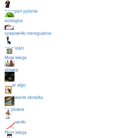
transport pytania
ecologico
czasowniki nieregularne
czynności
Moja lekcja
słówka
tomar algo
opisywanie obrazku
berylowce
czasowniki
Moja lekcja