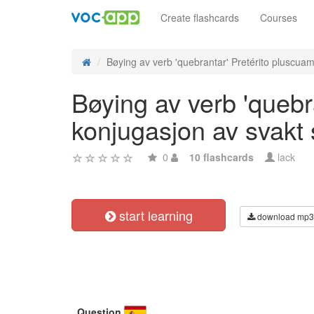
Create flashcards
Courses
Bøying av verb 'quebrantar' Pretérito pluscuam
Bøying av verb 'quebr
konjugasjon av svakt
0
10 flashcards
lack
start learning
download mp3
Question