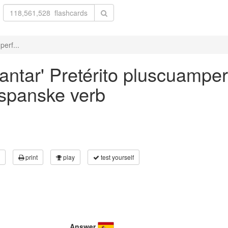
perf...
antar' Pretérito pluscuamper
 spanske verb
print
play
test yourself
Answer