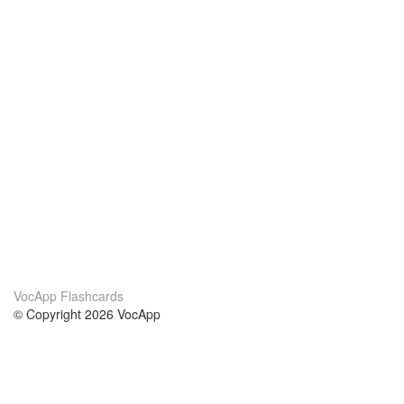
VocApp Flashcards
© Copyright 2026 VocApp
02-798 Mielczarskiego 8/58
Warsaw, Poland (EU)