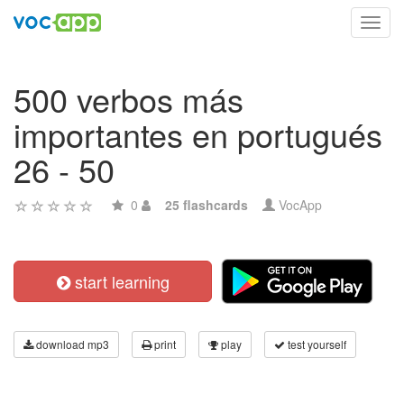
Toggl
navig
500 verbos más
importantes en portugués
26 - 50
0
25 flashcards
VocApp
start learning
download mp3
print
play
test yourself