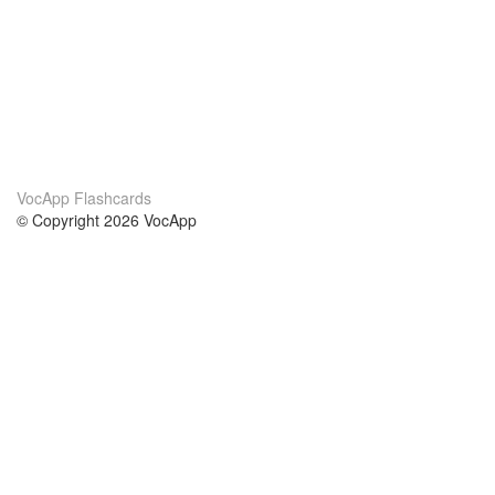
VocApp Flashcards
© Copyright 2026 VocApp
02-798 Mielczarskiego 8/58
Warsaw, Poland (EU)
About Us
Conditions