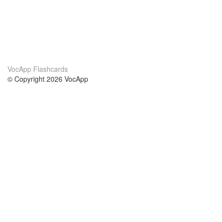
VocApp Flashcards
© Copyright 2026 VocApp
02-798 Mielczarskiego 8/58
Warsaw, Poland (EU)
About Us
Conditions
our team
100% guarantee
Blog
privacy policy