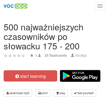
Toggl
navig
500 najważniejszych
czasowników po
słowacku 175 - 200
0
25 flashcards
VocApp
start learning
download mp3
print
play
test yourself