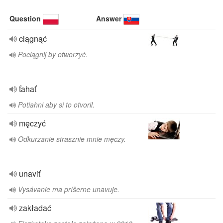
Question
Answer
ciągnąć
Pociągnij by otworzyć.
ťahať
Potiahni aby si to otvoril.
męczyć
Odkurzanie strasznie mnie męczy.
unaviť
Vysávanie ma príšerne unavuje.
zakładać