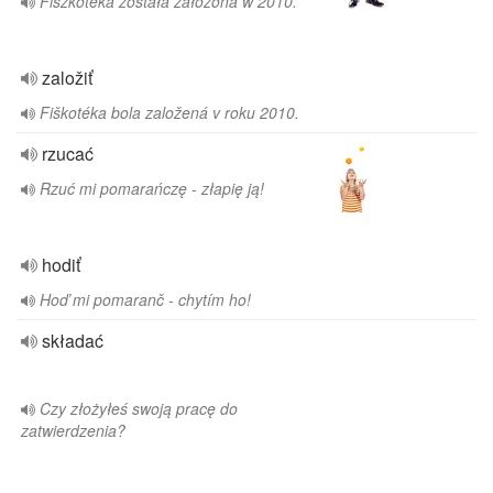
Fiszkoteka została założona w 2010.
založiť
Fiškotéka bola založená v roku 2010.
rzucać
Rzuć mi pomarańczę - złapię ją!
hodiť
Hoď mi pomaranč - chytím ho!
składać
Czy złożyłeś swoją pracę do
zatwierdzenia?