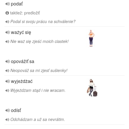
podať
taktiež: predložiť
Podal si svoju prácu na schválenie?
ważyć się
Nie waż się zjeść moich ciastek!
opovážiť sa
Neopováž sa mi zjesť sušienky!
wyjeżdżać
Wyjeżdżam stąd i nie wracam.
odísť
Odchádzam a už sa nevrátim.