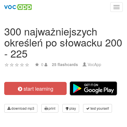
Toggl
navig
300 najważniejszych
określeń po słowacku 200
- 225
0
25 flashcards
VocApp
start learning
download mp3
print
play
test yourself