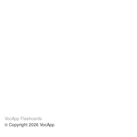
VocApp Flashcards
© Copyright 2026 VocApp
02-798 Mielczarskiego 8/58