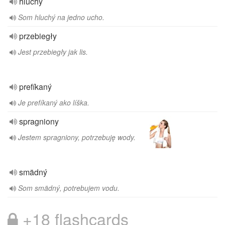
hluchý
Som hluchý na jedno ucho.
przebiegły
Jest przebiegły jak lis.
prefíkaný
Je prefíkaný ako líška.
spragniony
Jestem spragniony, potrzebuję wody.
smädný
Som smädný, potrebujem vodu.
+18 flashcards