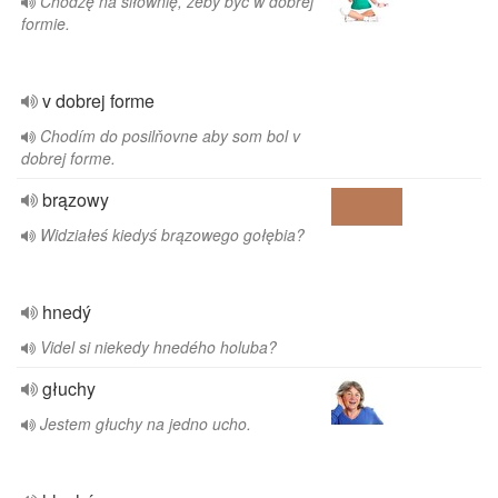
Chodzę na siłownię, żeby być w dobrej
formie.
v dobrej forme
Chodím do posilňovne aby som bol v
dobrej forme.
brązowy
Widziałeś kiedyś brązowego gołębia?
hnedý
Videl si niekedy hnedého holuba?
głuchy
Jestem głuchy na jedno ucho.