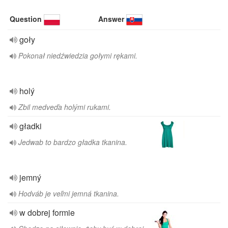
Question
Answer
goły
Pokonał niedźwiedzia gołymi rękami.
holý
Zbil medveďa holými rukami.
gładki
Jedwab to bardzo gładka tkanina.
jemný
Hodváb je veľmi jemná tkanina.
w dobrej formie