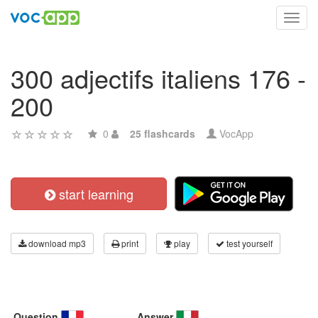
Toggl
navig
300 adjectifs italiens 176 -
200
0
25 flashcards
VocApp
start learning
download mp3
print
play
test yourself
Question
Answer