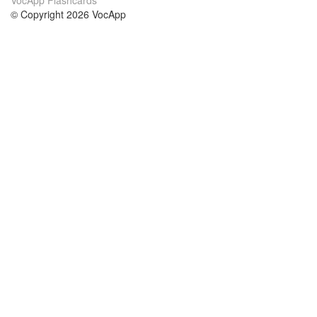
VocApp Flashcards
© Copyright 2026 VocApp
02-798 Mielczarskiego 8/58
Warsaw, Poland (EU)
About Us
Conditions
our team
100% guarantee
Blog
privacy policy
terms
Contact
GDPR
contact
Courses
Help
Learn German
Frequently asked questions
Learn Spanish