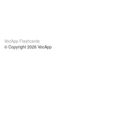
VocApp Flashcards
© Copyright 2026 VocApp
02-798 Mielczarskiego 8/58
Warsaw, Poland (EU)
About Us
Conditions
our team
100% guarantee