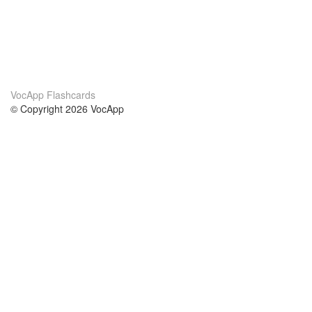
VocApp Flashcards
© Copyright 2026 VocApp
02-798 Mielczarskiego 8/58
Warsaw, Poland (EU)
About Us
Conditions
our team
100% guarantee
Blog
privacy policy