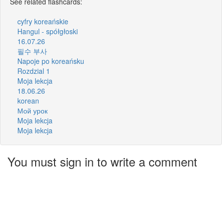
See related flashcards:
cyfry koreańskie
Hangul - spółgłoski
16.07.26
필수 부사
Napoje po koreańsku
Rozdzial 1
Moja lekcja
18.06.26
korean
Мой урок
Moja lekcja
Moja lekcja
You must sign in to write a comment