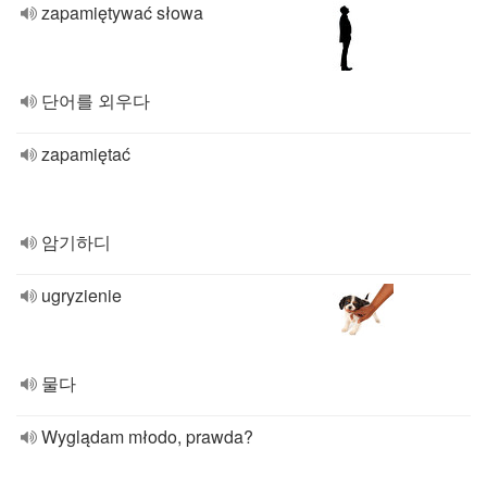
zapamiętywać słowa
단어를 외우다
zapamiętać
암기하디
ugryzienie
물다
Wyglądam młodo, prawda?