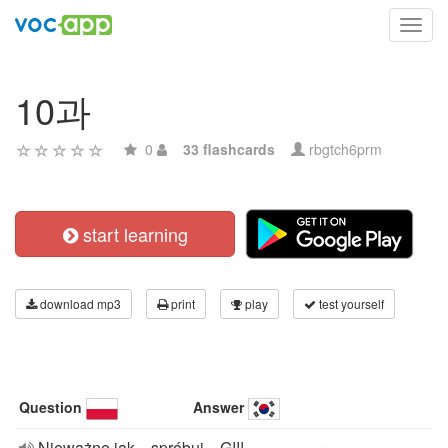
Toggl
navig
10과
0
33 flashcards
rbgtch6prm
start learning
download mp3
print
play
test yourself
Question
Answer
Nieważne jak... spróbuj... G!!!