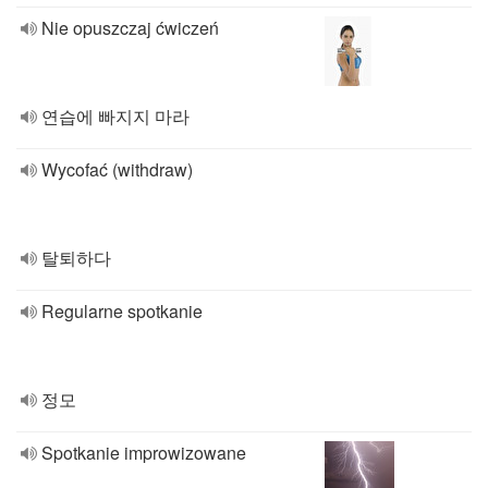
Nie opuszczaj ćwiczeń
연습에 빠지지 마라
Wycofać (withdraw)
탈퇴하다
Regularne spotkanie
정모
Spotkanie improwizowane