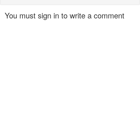
You must sign in to write a comment