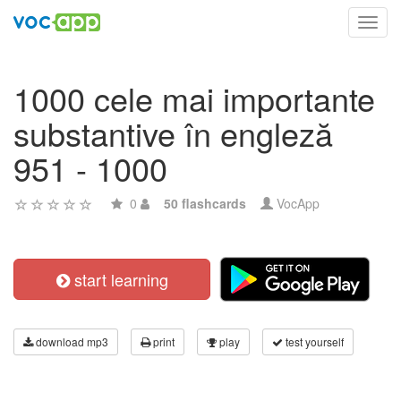
Toggl
navig
1000 cele mai importante
substantive în engleză
951 - 1000
0
50 flashcards
VocApp
start learning
download mp3
print
play
test yourself