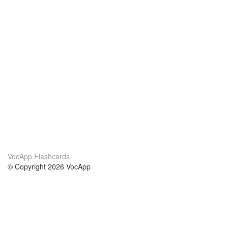
VocApp Flashcards
© Copyright 2026 VocApp
02-798 Mielczarskiego 8/58
Warsaw, Poland (EU)