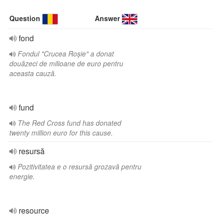
Question
Answer
fond
Fondul "Crucea Roșie" a donat
douăzeci de milioane de euro pentru
aceasta cauză.
fund
The Red Cross fund has donated
twenty million euro for this cause.
resursă
Pozitivitatea e o resursă grozavă pentru
energie.
resource