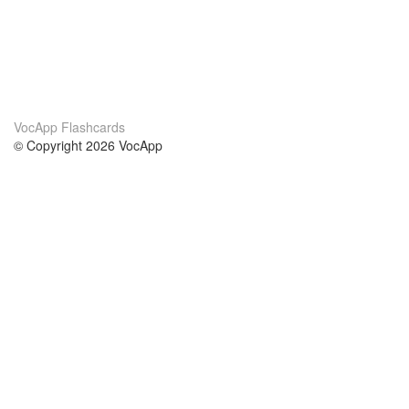
VocApp Flashcards
© Copyright 2026 VocApp
02-798 Mielczarskiego 8/58
Warsaw, Poland (EU)
About Us
Conditions
our team
100% guarantee
Blog
privacy policy