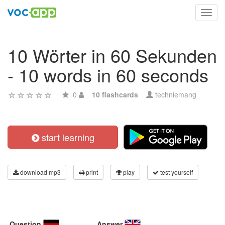
Toggl
navig
10 Wörter in 60 Sekunden
- 10 words in 60 seconds
0
10 flashcards
techniemang
start learning
download mp3
print
play
test yourself
Question
Answer