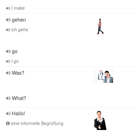
I make
gehen
ich gehe
go
I go
Was?
What?
Hallo!
eine informelle Begrüßung