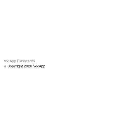
VocApp Flashcards
© Copyright 2026 VocApp
02-798 Mielczarskiego 8/58
Warsaw, Poland (EU)