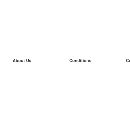
About Us
Conditions
C
our team
100% guarantee
L
Blog
privacy policy
L
terms
L
Contact
GDPR
L
contact
L
More
L
Help
new flashcards
Frequently asked questions
some blogs
a catalogue