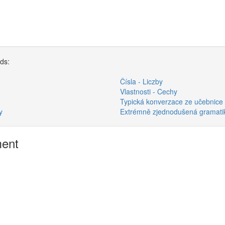
rds:
Čísla - Liczby
Vlastnosti - Cechy
Typická konverzace ze učebnice
y
Extrémně zjednodušená gramatik
ment