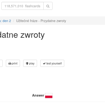
a: den 2
Užitečné fráze - Przydatne zwroty
datne zwroty
print
play
test yourself
Answer