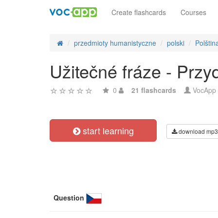
Create flashcards
Courses
przedmioty humanistyczne
polski
Polštin
Užitečné fráze - Przy
0
21 flashcards
VocApp
start learning
download mp3
Question