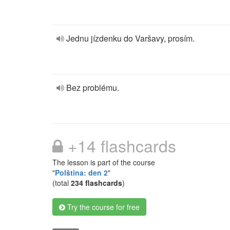
Jednu jízdenku do Varšavy, prosím.
Bez problému.
+14 flashcards
The lesson is part of the course
"
Polština: den 2
"
(total
234 flashcards
)
Try the course for free