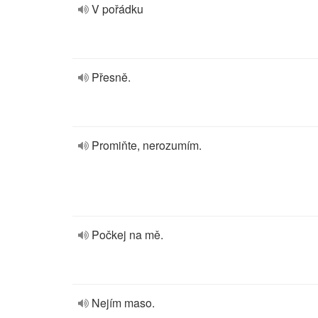
V pořádku
Přesně.
Promiňte, nerozumím.
Počkej na mě.
Nejím maso.