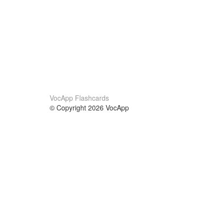
VocApp Flashcards
© Copyright 2026 VocApp
02-798 Mielczarskiego 8/58
Warsaw, Poland (EU)