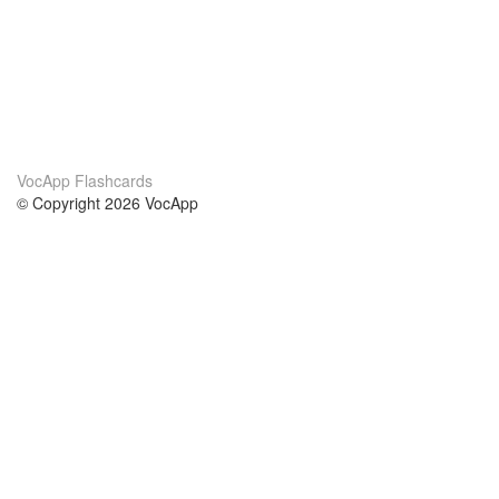
VocApp Flashcards
© Copyright 2026 VocApp
02-798 Mielczarskiego 8/58
Warsaw, Poland (EU)
About Us
Conditions