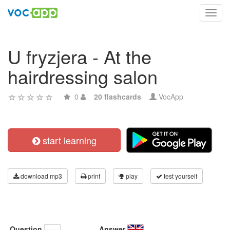
Toggl
navig
U fryzjera - At the
hairdressing salon
0
20 flashcards
VocApp
start learning
download mp3
print
play
test yourself
Question
Answer