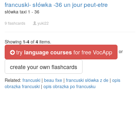
francuski- słówka -36 un jour peut-etre
słówka taxi 1 - 36
9 flashcards
yuki22
Showing
1-4
of
4
items.
try
for free VocApp
language courses
or
create your own flashcards
Related:
francuski
|
beau fixe
|
francuski słówka z de
|
opis
obrazka francuski
|
opis obrazka po francusku