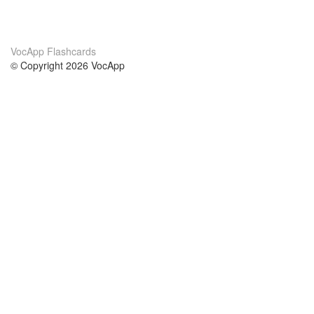
VocApp Flashcards
© Copyright 2026 VocApp
02-798 Mielczarskiego 8/58
Warsaw, Poland (EU)
About Us
Conditions
our team
100% guarantee
Blog
privacy policy
terms
Contact
GDPR
contact