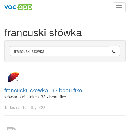
Toggl
navig
francuski słówka
francuski- słówka -33 beau fixe
słówka taxi 1 lekcja 33 - beau fixe
15 flashcards
yuki22