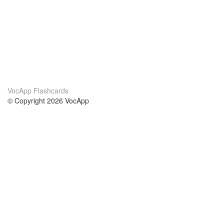
VocApp Flashcards
© Copyright 2026 VocApp
02-798 Mielczarskiego 8/58
Warsaw, Poland (EU)
About Us
Conditions