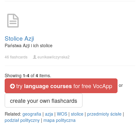
Stolice Azji
Państwa Azji i ich stolice
46 flashcards
eunikawilczynska2
Showing
1-4
of
4
items.
try
for free VocApp
language courses
or
create your own flashcards
Related:
geografia
|
azja
|
WOS
|
stolice
|
przedmioty ścisłe
|
podział polityczny
|
mapa polityczna