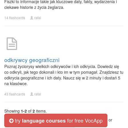
Fiszki to informacje takie jak kluczowe daty, fakty, wydarzenia i
ciekawe historie z życia żeglarza.
14 flashcards
rafal
odkrywcy geograficzni
Poznaj życiorysy wielkich odkrywców i ich odkrycia. Dowiedz się
co odkryli, jak tego dokonali i kto im w tym pomagał. Znajdziesz tu
odkrycia geograficzne i ich daty. Naucz się w 2 minuty i dostań 5
na klasówce.
43 flashcards
rafal
Showing
1-2
of
2
items.
try
for free VocApp
language courses
or