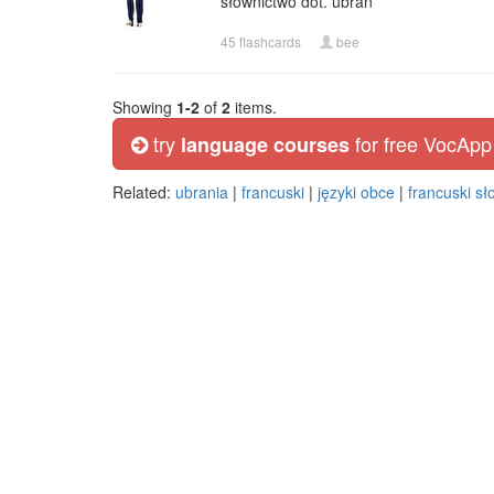
słownictwo dot. ubrań
45 flashcards
bee
Showing
1-2
of
2
items.
try
for free VocApp
language courses
Related:
ubrania
|
francuski
|
języki obce
|
francuski sł