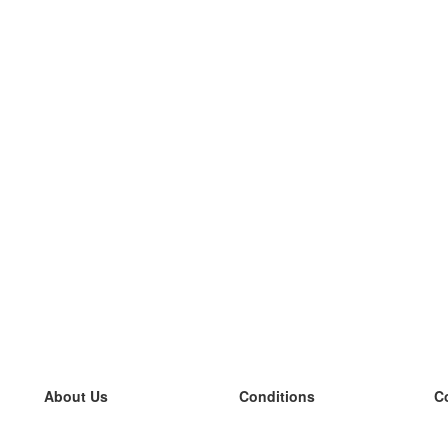
About Us
Conditions
C
our team
100% guarantee
L
Blog
privacy policy
L