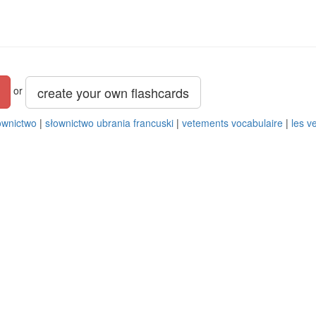
create your own flashcards
or
ownictwo
|
słownictwo ubrania francuski
|
vetements vocabulaire
|
les v