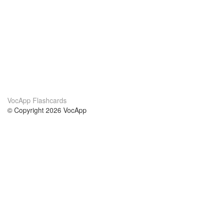
VocApp Flashcards
© Copyright 2026 VocApp
02-798 Mielczarskiego 8/58
Warsaw, Poland (EU)