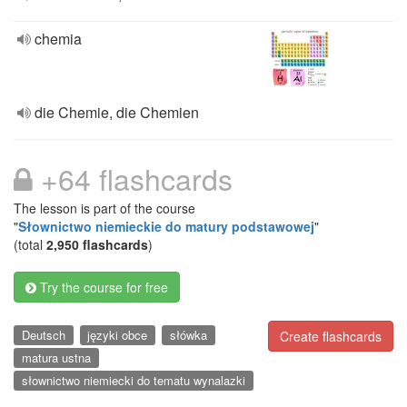
chemia
die Chemie, die Chemien
+64 flashcards
The lesson is part of the course
"
Słownictwo niemieckie do matury podstawowej
"
(total
2,950 flashcards
)
Try the course for free
Deutsch
języki obce
słówka
Create flashcards
matura ustna
słownictwo niemiecki do tematu wynalazki