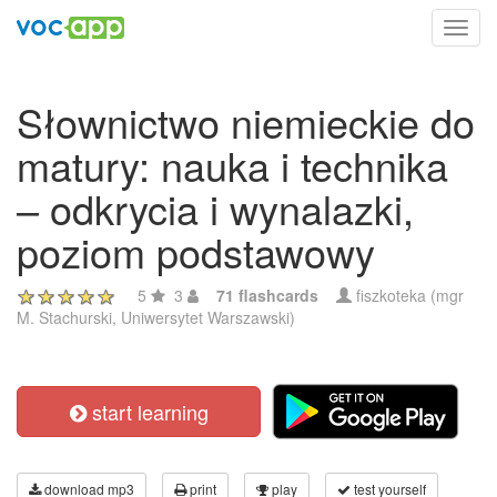
Toggl
navig
Słownictwo niemieckie do
matury: nauka i technika
– odkrycia i wynalazki,
poziom podstawowy
5
3
71 flashcards
fiszkoteka (mgr
M. Stachurski, Uniwersytet Warszawski)
start learning
download mp3
print
play
test yourself