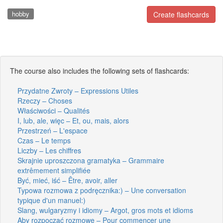
hobby
Create flashcards
The course also includes the following sets of flashcards:
Przydatne Zwroty – Expressions Utiles
Rzeczy – Choses
Właściwości – Qualités
I, lub, ale, więc – Et, ou, mais, alors
Przestrzeń – L'espace
Czas – Le temps
Liczby – Les chiffres
Skrajnie uproszczona gramatyka – Grammaire
extrêmement simplifiée
Być, mieć, iść – Être, avoir, aller
Typowa rozmowa z podręcznika:) – Une conversation
typique d'un manuel:)
Slang, wulgaryzmy i idiomy – Argot, gros mots et idioms
Aby rozpocząć rozmowę – Pour commencer une