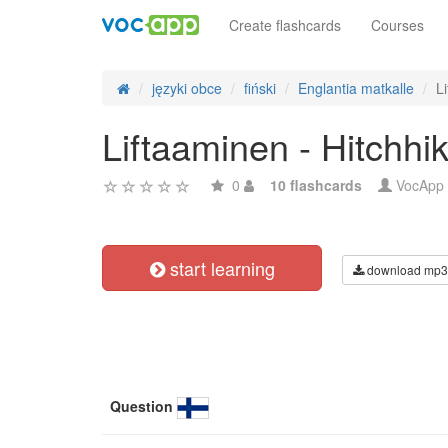
Create flashcards
Courses
języki obce
fiński
Englantia matkalle
L
Liftaaminen - Hitchhi
0
10 flashcards
VocApp
start learning
download mp3
Question