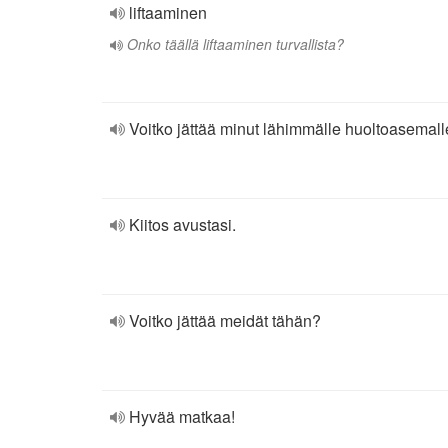
liftaaminen
Onko täällä liftaaminen turvallista?
Voitko jättää minut lähimmälle huoltoasemal
Kiitos avustasi.
Voitko jättää meidät tähän?
Hyvää matkaa!