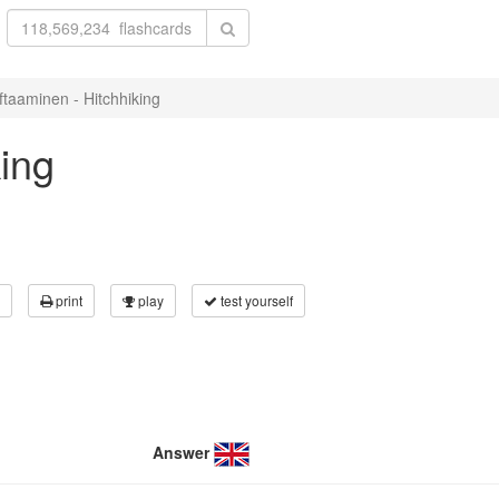
iftaaminen - Hitchhiking
king
print
play
test yourself
Answer