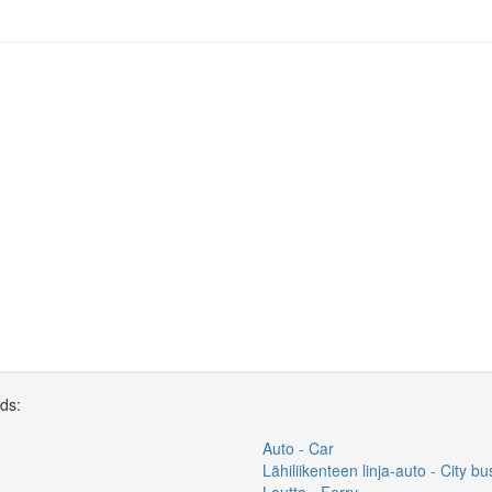
rds:
Auto - Car
Lähiliikenteen linja-auto - City bu
Lautta - Ferry