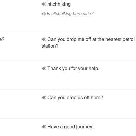
hitchhiking
Is hitchhiking here safe?
le?
Can you drop me off at the nearest petrol
station?
Thank you for your help.
Can you drop us off here?
Have a good journey!