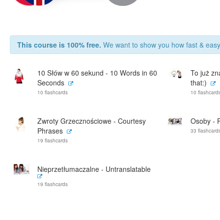
This course is 100% free.
We want to show you how fast & easy 
10 Słów w 60 sekund - 10 Words in 60
To już zn
Seconds
that:)
10 flashcards
10 flashcard
Zwroty Grzecznościowe - Courtesy
Osoby - 
Phrases
33 flashcard
19 flashcards
Nieprzetłumaczalne - Untranslatable
19 flashcards