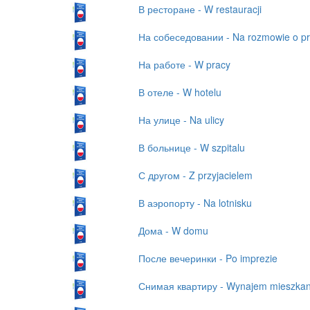
В ресторане - W restauracji
На собеседовании - Na rozmowie o p
На работе - W pracy
В отеле - W hotelu
На улице - Na ulicy
В больнице - W szpitalu
С другом - Z przyjacielem
В аэропорту - Na lotnisku
Дома - W domu
После вечеринки - Po imprezie
Снимая квартиру - Wynajem mieszkan