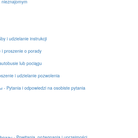
z nieznajomym
 i udzielanie instrukcji
 i proszenie o porady
utobusie lub pociągu
zenie i udzielanie pozwolenia
- Pytania i odpowiedzi na osobiste pytania
азы - Powitania, pożegnania i uprzejmości