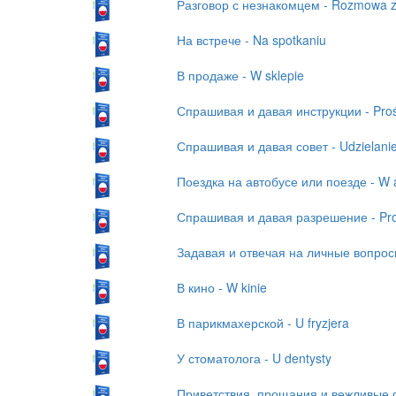
Разговор с незнакомцем - Rozmowa 
На встрече - Na spotkaniu
В продаже - W sklepie
Спрашивая и давая инструкции - Prośby
Спрашивая и давая совет - Udzielanie
Поездка на автобусе или поезде - W a
Спрашивая и давая разрешение - Pros
Задавая и отвечая на личные вопросы 
В кино - W kinie
В парикмахерской - U fryzjera
У стоматолога - U dentysty
Приветствия, прощания и вежливые фр