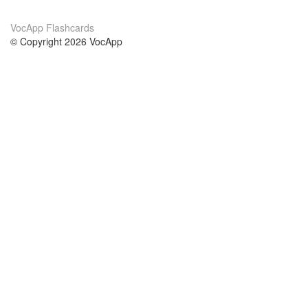
VocApp Flashcards
© Copyright 2026 VocApp
02-798 Mielczarskiego 8/58
Warsaw, Poland (EU)
About Us
Conditions
our team
100% guarantee
Blog
privacy policy
terms
Contact
GDPR
contact
Courses
Help