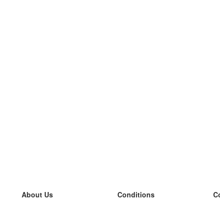
About Us
Conditions
C
our team
100% guarantee
L
Blog
privacy policy
L