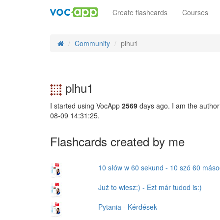
Create flashcards
Courses
Community
plhu1
plhu1
I started using VocApp
2569
days ago. I am the author
08-09 14:31:25.
Flashcards created by me
10 słów w 60 sekund - 10 szó 60 másod
Już to wiesz:) - Ezt már tudod is:)
Pytania - Kérdések