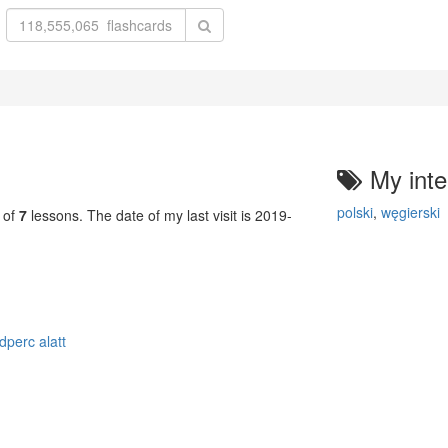
My inte
polski
,
węgierski
 of
7
lessons. The date of my last visit is 2019-
perc alatt