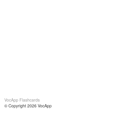
VocApp Flashcards
© Copyright 2026 VocApp
02-798 Mielczarskiego 8/58
Warsaw, Poland (EU)