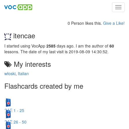
Toggl
navig
0 Person likes this.
Give a Like!
itencae
I started using VocApp
2585
days ago. I am the author of
60
lessons. The date of my last visit is 2019-08-09 14:30:52.
My interests
włoski
,
Italian
Flashcards created by me
CAE 1 - 25
CAE 26 - 50