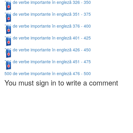
500 de verbe importante în engleză 326 - 350
500 de verbe importante în engleză 351 - 375
500 de verbe importante în engleză 376 - 400
500 de verbe importante în engleză 401 - 425
500 de verbe importante în engleză 426 - 450
500 de verbe importante în engleză 451 - 475
500 de verbe importante în engleză 476 - 500
You must sign in to write a comment