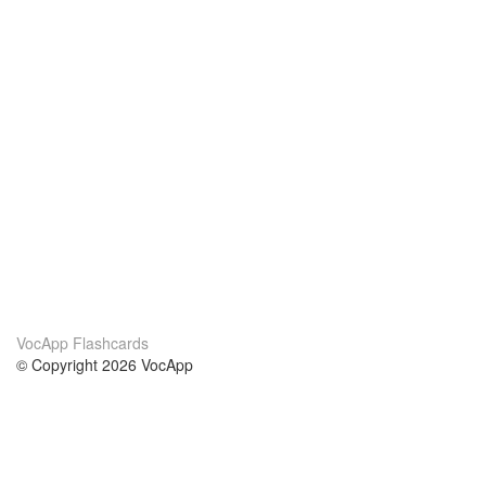
VocApp Flashcards
© Copyright 2026 VocApp
02-798 Mielczarskiego 8/58
Warsaw, Poland (EU)