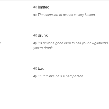
limited
The selection of dishes is very limited.
drunk
i
It's never a good idea to call your ex-girlfrien
you're drunk.
bad
Knut thinks he's a bad person.