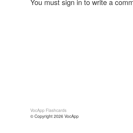
You must sign in to write a com
VocApp Flashcards
© Copyright 2026 VocApp
02-798 Mielczarskiego 8/58