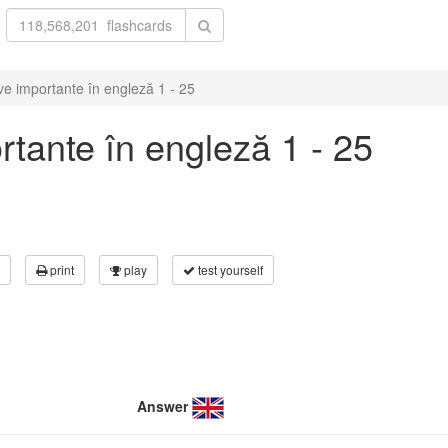
ve importante în engleză 1 - 25
rtante în engleză 1 - 25
print
play
test yourself
Answer