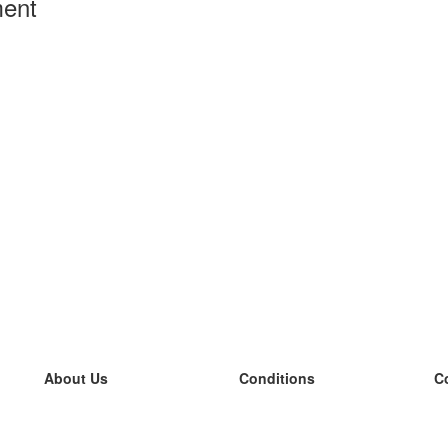
ment
About Us
Conditions
C
our team
100% guarantee
L
Blog
privacy policy
L
terms
L