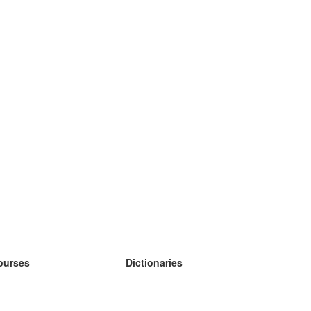
ourses
Dictionaries
earn German
earn Spanish
earn French