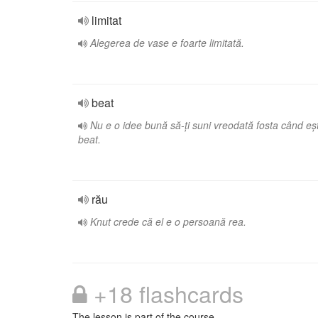
limitat
Alegerea de vase e foarte limitată.
beat
Nu e o idee bună să-ți suni vreodată fosta când eșt
beat.
rău
Knut crede că el e o persoană rea.
+18 flashcards
The lesson is part of the course