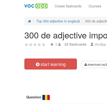
Create flashcards
Courses
Top 300 adjective în engleză
300 de adjecti
300 de adjective impo
0
25 flashcards
VocApp
start learning
download mp3
Question