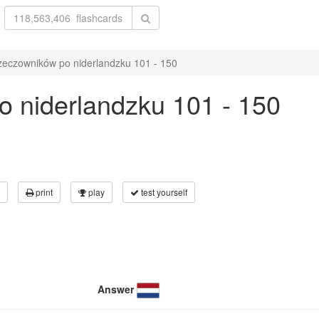
zeczowników po niderlandzku 101 - 150
 niderlandzku 101 - 150
print
play
test yourself
Answer