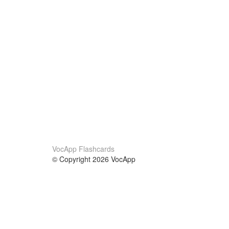
VocApp Flashcards
© Copyright 2026 VocApp
02-798 Mielczarskiego 8/58
Warsaw, Poland (EU)