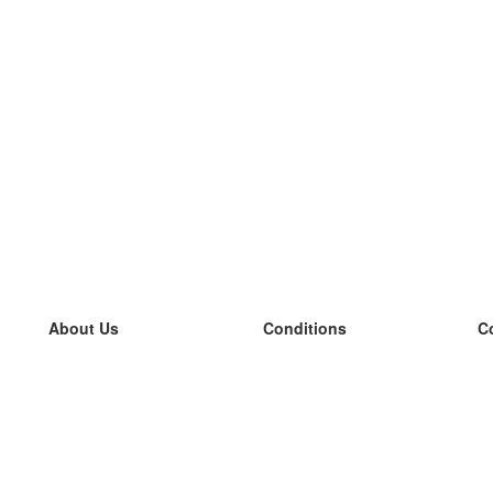
About Us
Conditions
C
our team
100% guarantee
L
Blog
privacy policy
L
terms
L
Contact
GDPR
L
contact
L
More
L
Help
new flashcards