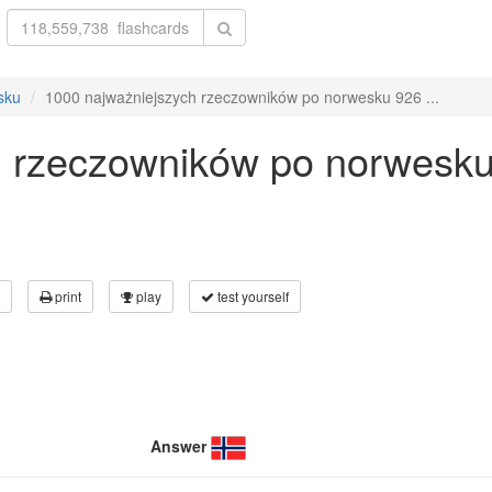
sku
1000 najważniejszych rzeczowników po norwesku 926 ...
h rzeczowników po norwesku
print
play
test yourself
Answer