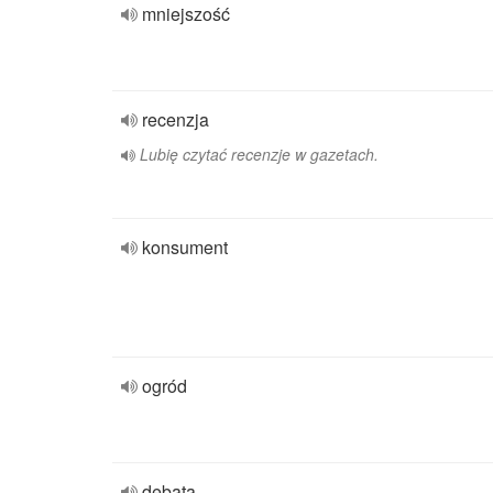
mniejszość
recenzja
Lubię czytać recenzje w gazetach.
konsument
ogród
debata