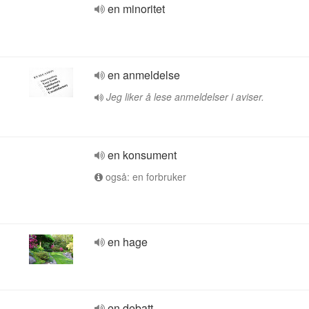
en minoritet
en anmeldelse
Jeg liker å lese anmeldelser i aviser.
en konsument
også: en forbruker
en hage
en debatt